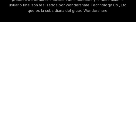
usuario final son realizados por Wondershare Technology Co., Ltd,
que es la subsidiaria del grupo Wondershare.
Cañon
del
Antelope