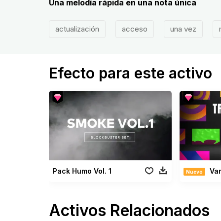
Una melodía rápida en una nota única
actualización
acceso
una vez
Efecto para este activo
Pack Humo Vol. 1
Varieda
Nuevo
Activos Relacionados