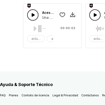
Aceso 8
Una melodía rápida en una nota únic
00:00:02
actualización
acceso
una vez
actuali
Ayuda & Soporte Técnico
FAQ
Planes
Contrato de licencia
Legal & Privacidad
Contáctanos
R