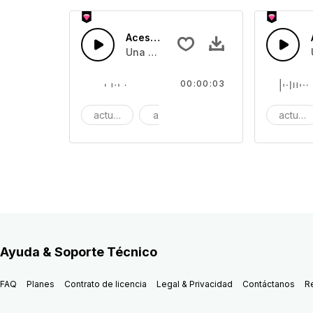
Aceso 22
Una melodía rápida en una nota únic
00:00:03
actualización
acceso
una vez
actuali
Ayuda & Soporte Técnico
FAQ
Planes
Contrato de licencia
Legal & Privacidad
Contáctanos
R