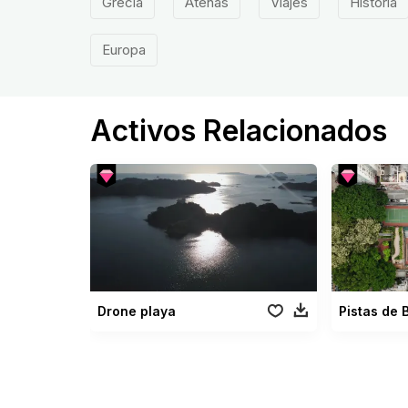
Grecia
Atenas
Viajes
Historia
Europa
Activos Relacionados
Drone playa
Pistas de 