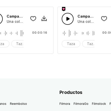
Campana de Cuenco 14
Campana de Cuen
 de diferentes tazones que son golpeados con diferentes tonos
Una colección de efectos de sonido de diferentes tazones
Una colección de e
00:00:16
00:0
aza
Tazón
impacto
Taza
Tazón
i
Productos
anos
Reembolso
Filmora
FilmoraGo
Filmstock
F