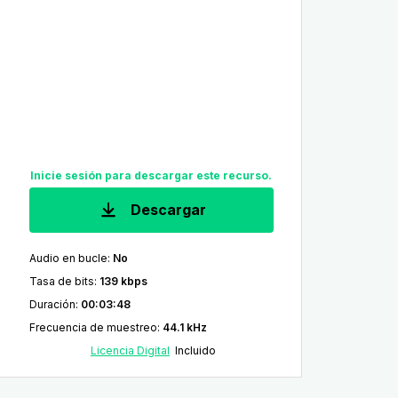
Inicie sesión para descargar este recurso.
Descargar
Audio en bucle
:
No
Tasa de bits
:
139 kbps
Duración
:
00:03:48
Frecuencia de muestreo
:
44.1 kHz
Licencia Digital
Incluido