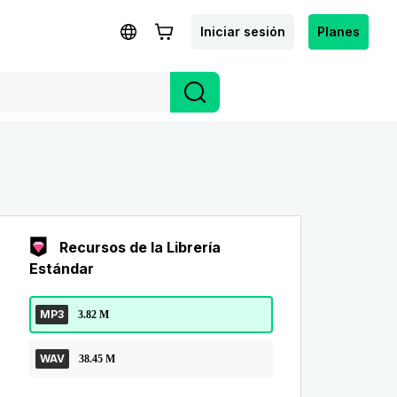
Iniciar sesión
Planes
Recursos de la Librería
Estándar
MP3
3.82 M
WAV
38.45 M