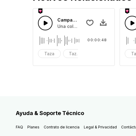
Campana de Cuenco 15
Una colección de efectos de sonido
00:00:48
Taza
Tazón
impacto
T
Ayuda & Soporte Técnico
FAQ
Planes
Contrato de licencia
Legal & Privacidad
Contáct