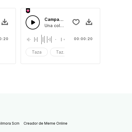
co 13
Campana de Cuenco 12
 que son golpeados con diferentes tonos
fectos de sonido de diferentes tazones que son golpeados con
Una colección de efectos de sonido de d
0:20
00:00:20
mpacto
Taza
Tazón
impacto
ilmora Scrn
Creador de Meme Online