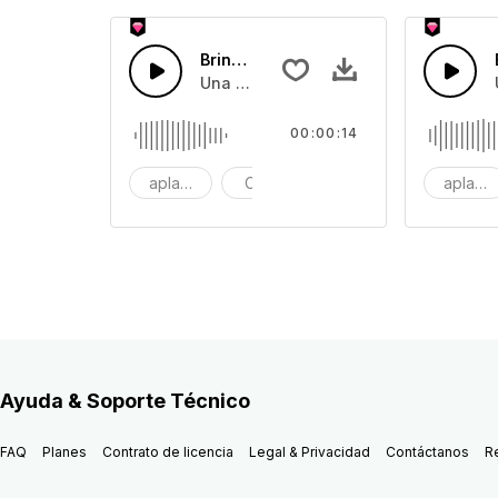
Brindis 50
Una colección de efectos de sonido d
00:00:14
aplausos
Celebración
Multitud
aplaus
Ayuda & Soporte Técnico
FAQ
Planes
Contrato de licencia
Legal & Privacidad
Contáctanos
R