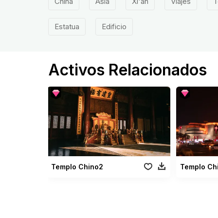
China
Asia
Xi'an
Viajes
T
Estatua
Edificio
Activos Relacionados
Templo Chino2
Templo Ch