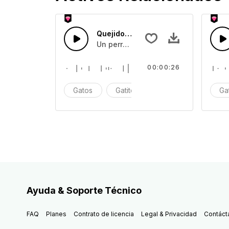
Quejido de Perro 4
Un perro quejándose o asustado
00:00:26
Gatos
Gatito
Maullido
Ga
Ayuda & Soporte Técnico
FAQ
Planes
Contrato de licencia
Legal & Privacidad
Contáct