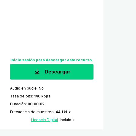
Inicie sesión para descargar este recurso.
Descargar
Audio en bucle
:
No
Tasa de bits
:
146 kbps
Duración
:
00:00:02
Frecuencia de muestreo
:
44.1 kHz
Licencia Digital
Incluido