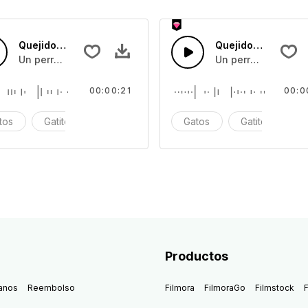
Quejido de Perro 3
Quejido de Perro 2
Un perro quejándose o asustado
Un perro quejándo
00:00:21
00:0
tos
Gatito
Maullido
Gatos
Gatito
Ma
Productos
anos
Reembolso
Filmora
FilmoraGo
Filmstock
F