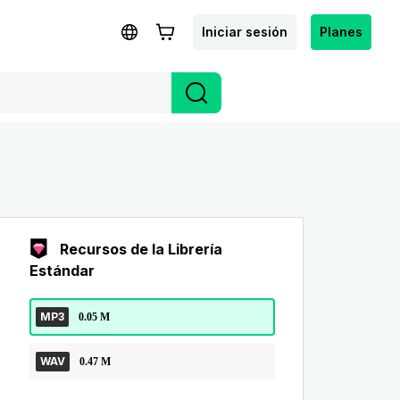
Iniciar sesión
Planes
Recursos de la Librería
Estándar
MP3
0.05 M
WAV
0.47 M