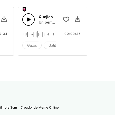
Quejido de Perro
se o asustado
Un perro quejándose o asustado
0:34
00:00:35
ullido
Gatos
Gatito
Maullido
ilmora Scrn
Creador de Meme Online