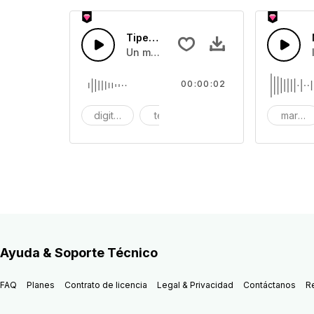
Tipeo Digital
Un mensaje eléctrico corto se escribe 
00:00:02
digitall
texto
digitall typing
marcac
Ayuda & Soporte Técnico
FAQ
Planes
Contrato de licencia
Legal & Privacidad
Contáctanos
R