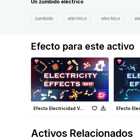
Un zumbido eléctrico
zumbido
eléctrico
electrico
el
Efecto para este activo
Efecto Electricidad Vol 02
Activos Relacionados