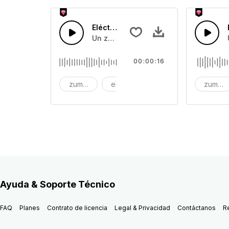
Eléctrico 43
Un zumbido eléctrico
00:00:16
zumbido
eléctrico
electrico
zumbid
Ayuda & Soporte Técnico
FAQ
Planes
Contrato de licencia
Legal & Privacidad
Contáctanos
R