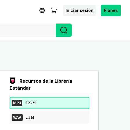
Iniciar sesión
Planes
Recursos de la Librería
Estándar
MP3
0.23 M
WAV
2.5 M