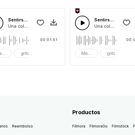
Sentirse terrible 12
Sentirse terrible 11
de llantos de adultos, y monstruos gruñidos
Una colección de efectos de sonido de llantos de adultos,
Una colección de e
00:01:51
00:
serable
grita
llora
Miserable
grita
l
Productos
anos
Reembolso
Filmora
FilmoraGo
Filmstock
F