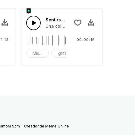
Sentirse terrible 10
 y monstruos gruñidos
fectos de sonido de llantos de adultos, y monstruos gruñidos
Una colección de efectos de sonido de ll
01:13
00:00:16
lora
Miserable
grita
llora
ilmora Scrn
Creador de Meme Online