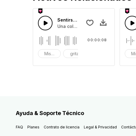
Sentirse terrible 14
Una colección de efectos de sonido 
00:00:08
Miserable
grita
llora
Mi
Ayuda & Soporte Técnico
FAQ
Planes
Contrato de licencia
Legal & Privacidad
Contáct