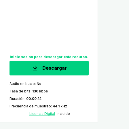
Inicie sesión para descargar este recurso.
Descargar
Audio en bucle
:
No
Tasa de bits
:
130 kbps
Duración
:
00:00:14
Frecuencia de muestreo
:
44.1 kHz
Licencia Digital
Incluido