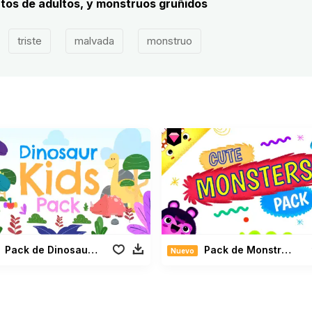
ntos de adultos, y monstruos gruñidos
triste
malvada
monstruo
Pack de Dinosaurios Para Niños
Pack de Monstruos Lindos
Nuevo