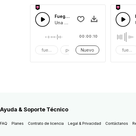
Fuego Artificial9
Una colección de efectos de sonido d
00:00:10
fuegos artificiales
petardos
Nuevo
festivos
fuegos 
Ayuda & Soporte Técnico
FAQ
Planes
Contrato de licencia
Legal & Privacidad
Contáctanos
R