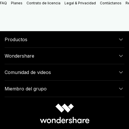
FAQ
Planes
Contrato de licencia
Legal & Privacidad
Contáctanos
R
Productos
Wondershare
Comunidad de videos
Miembro del grupo