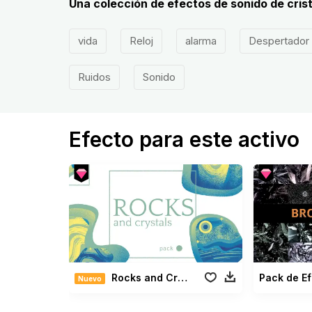
Una colección de efectos de sonido de crista
vida
Reloj
alarma
Despertador
Ruidos
Sonido
Efecto para este activo
Rocks and Crystals Pack
Pack de Ef
Nuevo