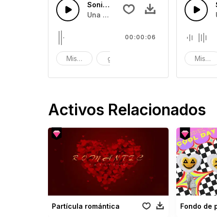
Sonidos de Frustración 43
Una colección de efectos de sonido d
00:00:06
Miserable
grita
llora
Misera
Activos Relacionados
Partícula romántica