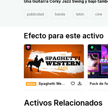
Una Guitarra Corky Jazz Swing y bajo tamb
publicidad
banda
latón
cine
Efecto para este activo
Spaghetti Western Pack
Pack de fo
Nuevo
Activos Relacionados