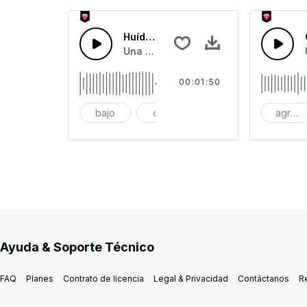
Huída House Beat
Una pista pop beat para una sensació
00:01:50
bajo
club
dancy
agresi
Ayuda & Soporte Técnico
FAQ
Planes
Contrato de licencia
Legal & Privacidad
Contáctanos
R