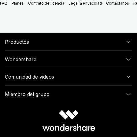
FAQ
Planes
Contrato de licencia
Legal & Privacidad
Contáctanos
R
Productos
Wondershare
Comunidad de videos
Miembro del grupo