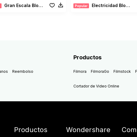
Gran Escala Blockbuster
Electricidad Blockbuster
Popular
Productos
anos
Reembolso
Filmora
FilmoraGo
Filmstock
F
Cortador de Video Online
Productos
Wondershare
Comu