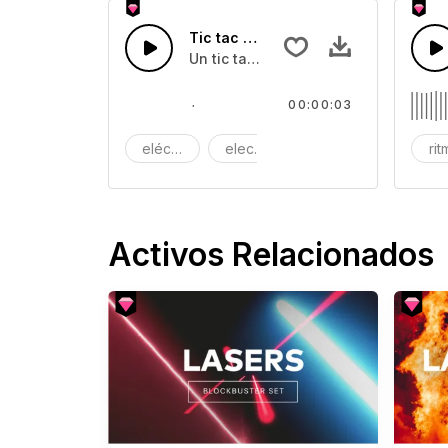
Tic tac del Reloj 01
Un tic tac del reloj
00:00:03
eléctrico
electrico
electrónico
ri
Activos Relacionados