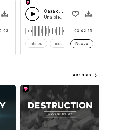
2
Casa de misterio
cas y melodías pegadizas.
0:03
00:02:15
ectrónico
ritmos
música
Nuevo
musica
Ver más