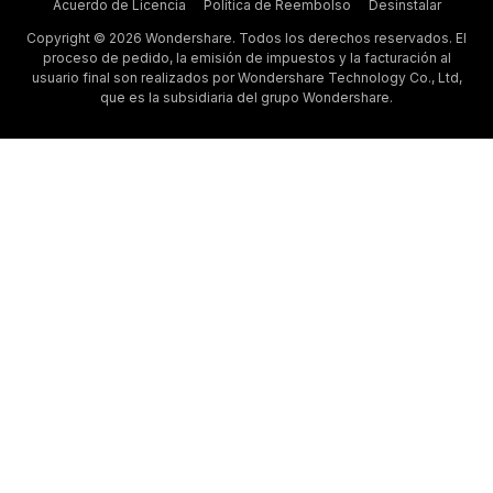
Acuerdo de Licencia
Política de Reembolso
Desinstalar
Copyright © 2026 Wondershare. Todos los derechos reservados. El
proceso de pedido, la emisión de impuestos y la facturación al
usuario final son realizados por Wondershare Technology Co., Ltd,
que es la subsidiaria del grupo Wondershare.