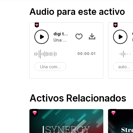
Audio para este activo
digi tech 47
Una combinación de sonidos de comput
00:00:01
Una combinación de sonidos de computación dig
automá
Activos Relacionados