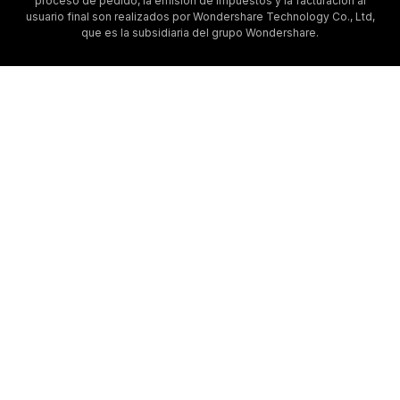
proceso de pedido, la emisión de impuestos y la facturación al
usuario final son realizados por Wondershare Technology Co., Ltd,
que es la subsidiaria del grupo Wondershare.