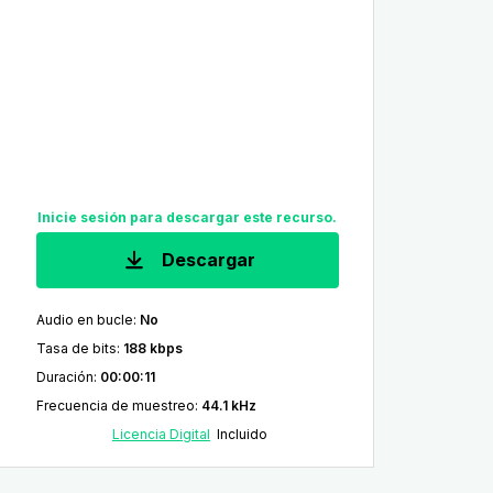
Inicie sesión para descargar este recurso.
Descargar
Audio en bucle
:
No
Tasa de bits
:
188 kbps
Duración
:
00:00:11
Frecuencia de muestreo
:
44.1 kHz
Licencia Digital
Incluido