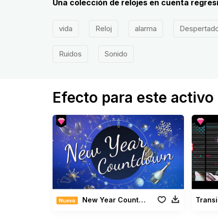
Una colección de relojes en cuenta regres
vida
Reloj
alarma
Despertado
Ruidos
Sonido
Efecto para este activo
New Year Countdown Pack
Nuevo