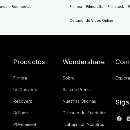
anos
Reembolso
Filmora
FilmoraGo
Filmstock
F
Cortador de Video Online
Productos
Wondershare
Comu
Filmora
Sobre
Explora
UniConverter
Sala de Prensa
Síga
Recoverit
Nuestras Oficinas
Dr.Fone
Discurso del Fundador
PDFelement
Trabaja con Nosotros