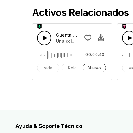
Activos Relacionados
Cuenta Regresiva 59
Una colección de relojes en cuenta 
00:00:40
vida
Reloj
Nuevo
alarma
v
Ayuda & Soporte Técnico