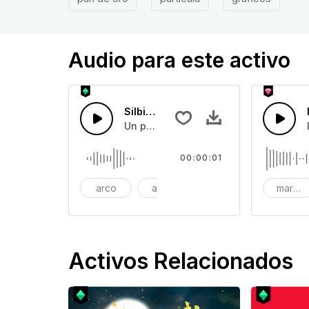
Audio para este activo
Silbido Cortante
Un poderoso soplido se corta repeti
00:00:01
arco
auge
eléctrico
marcac
Activos Relacionados