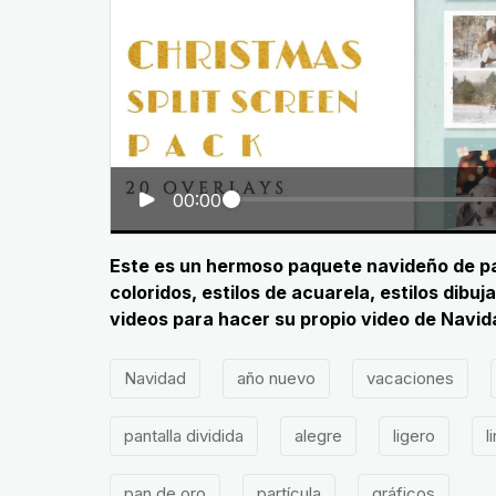
00:00
Este es un hermoso paquete navideño de pant
coloridos, estilos de acuarela, estilos dib
videos para hacer su propio video de Navid
Navidad
año nuevo
vacaciones
pantalla dividida
alegre
ligero
l
pan de oro
partícula
gráficos