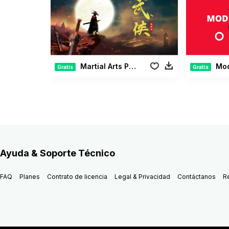
Martial Arts Pack
Moder
Gratis
Gratis
Ayuda & Soporte Técnico
FAQ
Planes
Contrato de licencia
Legal & Privacidad
Contáctanos
R