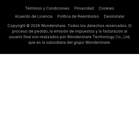
Términos y Condiciones
Privacidad
Cookies
Acuerdo de Licencia
Política de Reembolso
Desinstalar
Copyright © 2026 Wondershare. Todos los derechos reservados. El
proceso de pedido, la emisión de impuestos y la facturación al
usuario final son realizados por Wondershare Technology Co., Ltd,
que es la subsidiaria del grupo Wondershare.