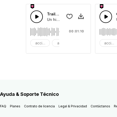
Trailer Cinemático Urbano
Un hip hop cinematico épico. El cond
00:01:10
acción
aventura
fondo piano
acción
Ayuda & Soporte Técnico
FAQ
Planes
Contrato de licencia
Legal & Privacidad
Contáctanos
R