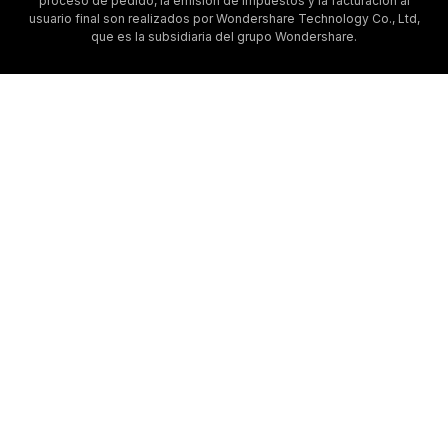
proceso de pedido, la emisión de impuestos y la facturación al
usuario final son realizados por Wondershare Technology Co., Ltd,
que es la subsidiaria del grupo Wondershare.