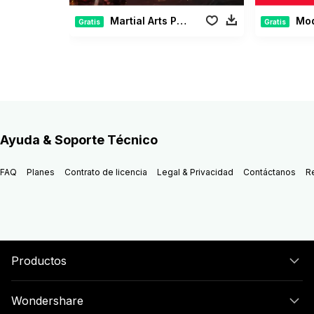
Martial Arts Pack
Moder
Gratis
Gratis
Ayuda & Soporte Técnico
FAQ
Planes
Contrato de licencia
Legal & Privacidad
Contáctanos
R
Productos
Wondershare