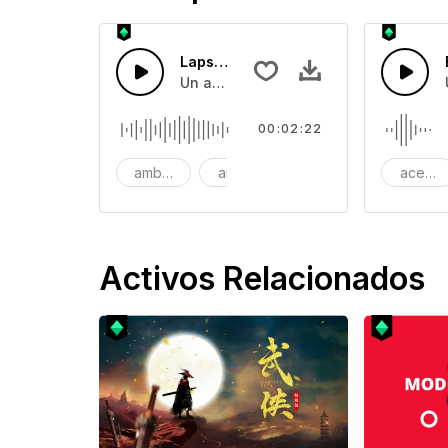
Lapso de Tiempo Relajante S
Un ambiente emocional con notas de 
00:02:22
ambiente
analógico
calmante
acento
Activos Relacionados