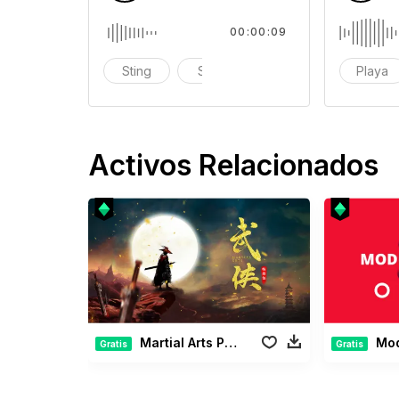
00:00:09
Sting
Stab
explosión
Playa
Activos Relacionados
Martial Arts Pack
Moder
Gratis
Gratis