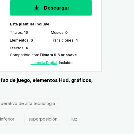
Descargar
Esta plantilla incluye:
Títulos
:
16
Música
:
0
Elementos
:
6
Transiciones
:
4
Efectos
:
4
Compatible con
:
Filmora 9.6 or above
Licencia Digital
Incluido
erfaz de juego, elementos Hud, gráficos,
perativo de alta tecnología
inferior
superposición
luz