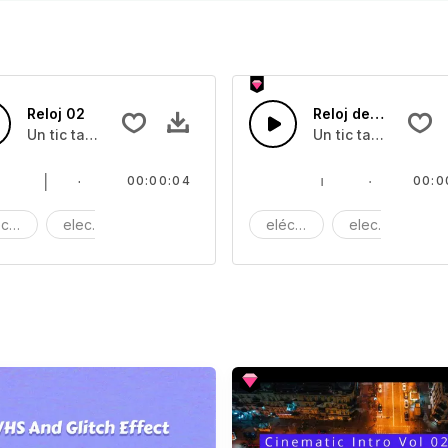
Reloj 02
Reloj de cerca 02
a con sting
Un tic tac del reloj
Un tic tac del reloj
00:00:04
00:0
ctrico
electrico
electrónico
eléctrico
electrico
el