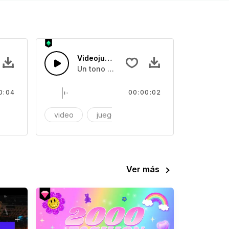
Videojuego 02
Un tono digital en un disparo
0:04
00:00:02
ectrónico
video
juego
videojuego
Ver más