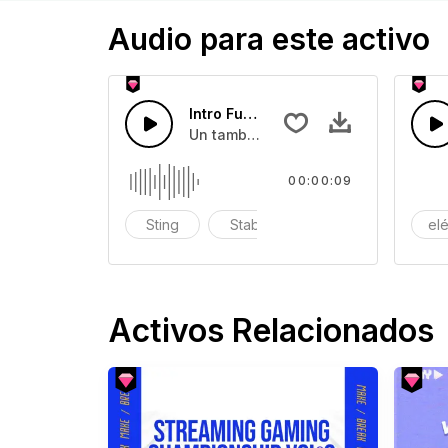
Audio para este activo
Intro Futurista 02 FULL
Un tambor de rock futurista y guitarr
00:00:09
Sting
Stab
explosión
elé
Activos Relacionados