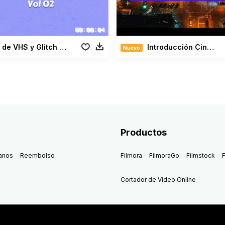
Efecto de VHS y Glitch Vol 02
Introducción Cinematográfica Vol. 02
Nuevo
Productos
anos
Reembolso
Filmora
FilmoraGo
Filmstock
F
Cortador de Video Online