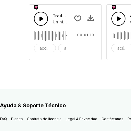
Trailer Cinemático Urbano
Un hip hop cinematico épico. El cond
00:01:10
acción
aventura
fondo piano
acústic
Ayuda & Soporte Técnico
FAQ
Planes
Contrato de licencia
Legal & Privacidad
Contáctanos
R