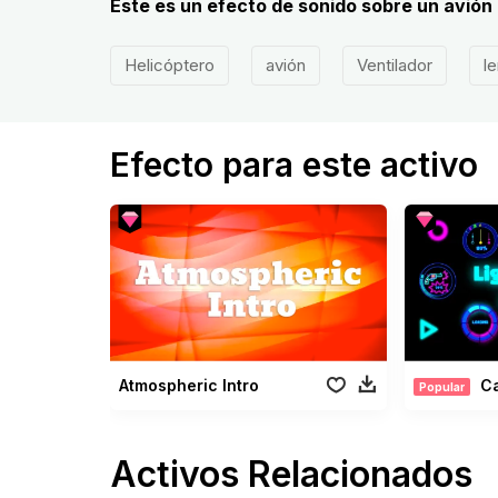
Este es un efecto de sonido sobre un avión
Helicóptero
avión
Ventilador
l
Efecto para este activo
Atmospheric Intro
Carg
Popular
Activos Relacionados