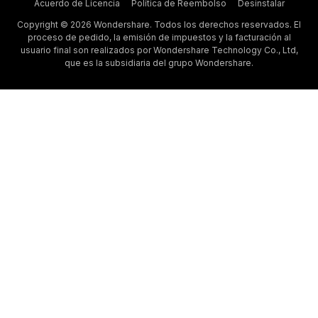
Acuerdo de Licencia
Política de Reembolso
Desinstalar
Copyright © 2026 Wondershare. Todos los derechos reservados. El
proceso de pedido, la emisión de impuestos y la facturación al
usuario final son realizados por Wondershare Technology Co., Ltd,
que es la subsidiaria del grupo Wondershare.