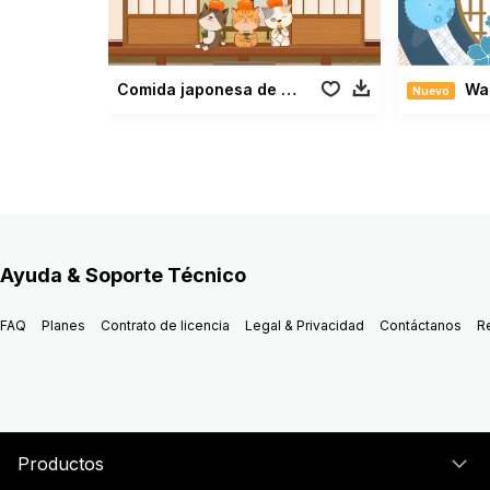
Comida japonesa de otoño
Wag
Nuevo
Ayuda & Soporte Técnico
FAQ
Planes
Contrato de licencia
Legal & Privacidad
Contáctanos
R
Productos