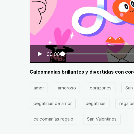
00:00
Calcomanías brillantes y divertidas con co
amor
amoroso
corazones
San 
pegatinas de amor
pegatinas
regalo
calcomanías regalo
San Valentínes