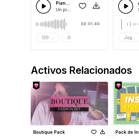
Piano cinematográfico épico
Un piano cinemático épico con cuerda
00:01:40
120 segundos
30 segundos
60 segundos
Juguet
Activos Relacionados
Boutique Pack