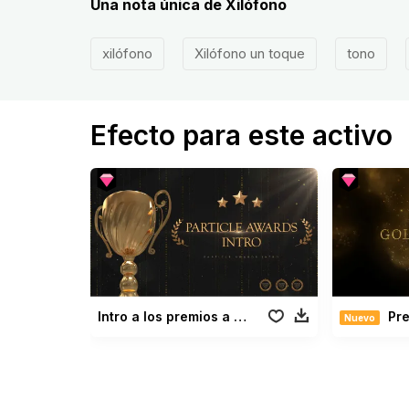
Una nota única de Xilófono
xilófono
Xilófono un toque
tono
Efecto para este activo
Intro a los premios a las partículas
Pre
Nuevo