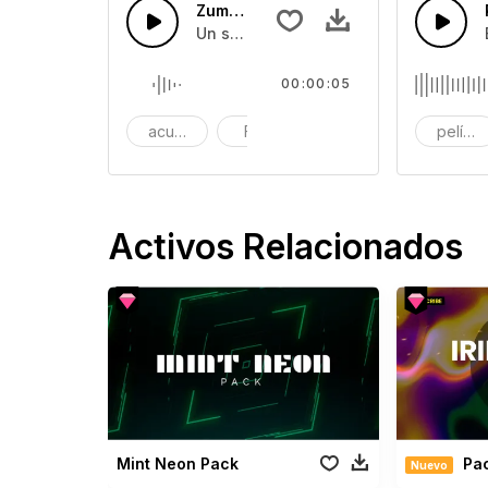
Zumbido de Agua
Un sonido de agua dramático y emocio
00:00:05
acuático
Frío
gota
películ
Activos Relacionados
Mint Neon Pack
Pack
Nuevo