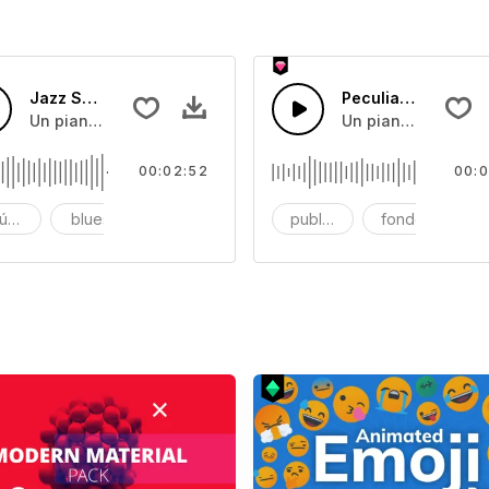
Jazz Swing Retro
Peculiar Retro Swi
lo bajo y ritmos de tambor de caja
Un piano de jazz con blues, swing de guitarra y batería lige
Un piano retro pecu
00:02:52
00:0
ústico
blues
hinchable
publicidad
fondo
b