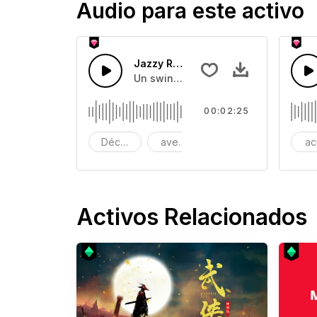
Audio para este activo
Jazzy Retro Swing Trombón
Un swing de trombón de jazz con che
00:02:25
Década de 1920
aventura
publicidad
ac
Activos Relacionados