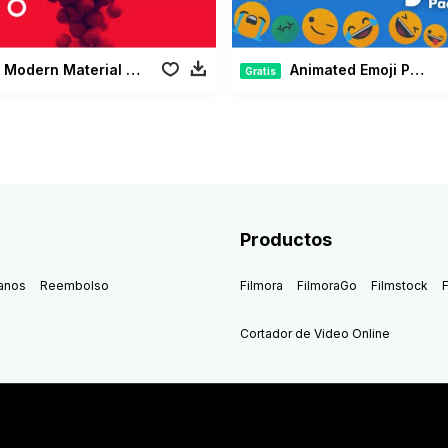
Modern Material Pack
Animated Emoji Pack
Gratis
Productos
anos
Reembolso
Filmora
FilmoraGo
Filmstock
F
Cortador de Video Online