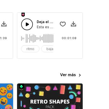
ng
Deja el ritmo
ra
liar con bajo, guitarra y saxafón
Esta es una música de sobre Deja el ritmo
1:39
00:01:08
ig band
ritmo
bajar
Ver más