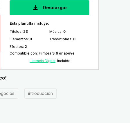
Descargar
Esta plantilla incluye:
Títulos
:
23
Música
:
0
Elementos
:
0
Transiciones
:
0
Efectos
:
2
Compatible con
:
Filmora 9.6 or above
Licencia Digital
Incluido
co!
gocios
introducción