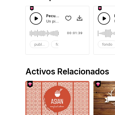
Peculiar Retro Swing
Un piano retro peculiar con bajo, guit
00:01:39
publicidad
fondo
big band
fondo
Activos Relacionados