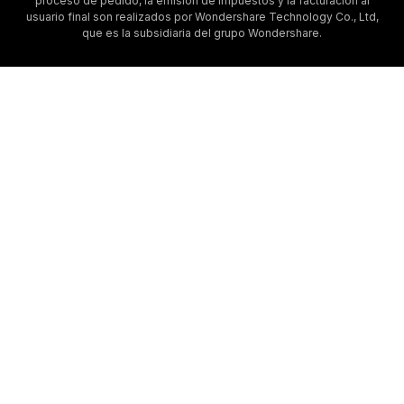
proceso de pedido, la emisión de impuestos y la facturación al
usuario final son realizados por Wondershare Technology Co., Ltd,
que es la subsidiaria del grupo Wondershare.