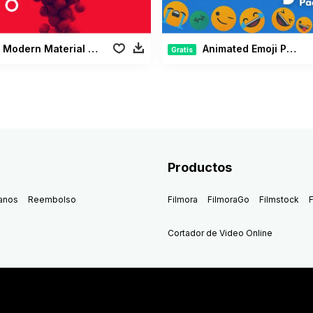
Modern Material Pack
Animated Emoji Pack
Gratis
Productos
anos
Reembolso
Filmora
FilmoraGo
Filmstock
F
Cortador de Video Online