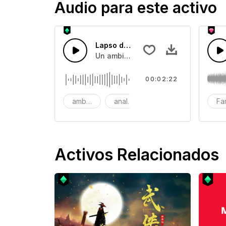
Audio para este activo
Lapso de Tiempo Relajant
Un ambiente emocional con notas d
00:02:22
ambiente
analógico
calmante
Fa
Activos Relacionados