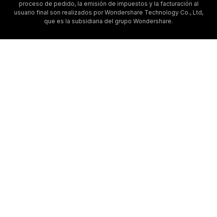
proceso de pedido, la emisión de impuestos y la facturación al
usuario final son realizados por Wondershare Technology Co., Ltd,
que es la subsidiaria del grupo Wondershare.